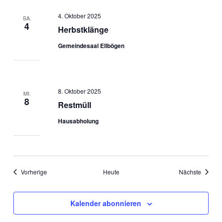
4. Oktober 2025
SA.
4
Herbstklänge
Gemeindesaal Ellbögen
8. Oktober 2025
MI.
8
Restmüll
Hausabholung
Veranstaltungen
Veranst
Vorherige
Heute
Nächste
Kalender abonnieren