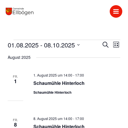
Zum
Inhalt
springen
01.08.2025
 - 
08.10.2025
Veranstaltungen
Veranstaltung
Suche
Verans
Liste
Suche
Ansich
Datum
August 2025
und
Naviga
wählen.
Ansichten,
Navigation
1. August 2025 um 14:00
-
17:00
FR.
1
Schaumühle Hinterloch
Schaumühle Hinterloch
8. August 2025 um 14:00
-
17:00
FR.
8
Schaumühle Hinterloch