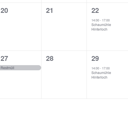
0
0
1
20
21
22
en,
Veranstaltungen,
Veranstaltungen,
Veranstalt
14:00
-
17:00
Schaumühle
Hinterloch
1
0
1
27
28
29
en,
Veranstaltung,
Veranstaltungen,
Veranstalt
Restmüll
14:00
-
17:00
Schaumühle
Hinterloch