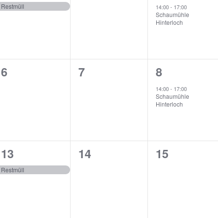
en,
Veranstaltung,
Veranstaltungen,
Veranstalt
Restmüll
14:00
-
17:00
Schaumühle
Hinterloch
0
0
1
6
7
8
en,
Veranstaltungen,
Veranstaltungen,
Veranstalt
14:00
-
17:00
Schaumühle
Hinterloch
1
0
0
13
14
15
en,
Veranstaltung,
Veranstaltungen,
Veranstalt
Restmüll