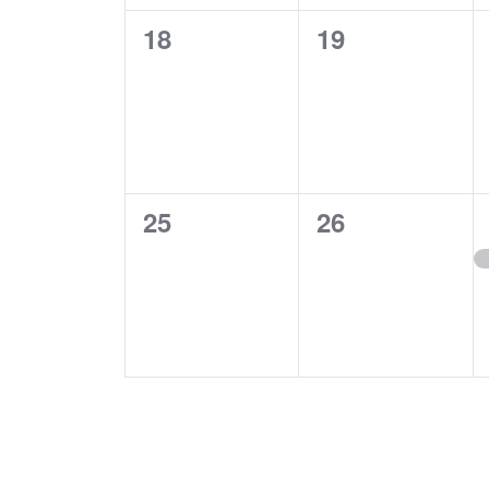
0
0
18
19
Veranstaltungen,
Veranstaltung
0
0
25
26
Veranstaltungen,
Veranstaltung