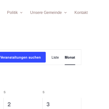
Politik
Unsere Gemeinde
Kontakt
SAMSTAG
SONNTAG
Veranstaltung
Veranstaltungen suchen
Liste
Monat
Ansichten-
Navigation
S
S
0
0
2
3