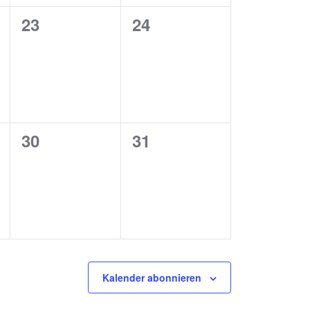
0
0
23
24
ung,
Veranstaltungen,
Veranstaltungen,
0
0
30
31
ung,
Veranstaltungen,
Veranstaltungen,
Kalender abonnieren