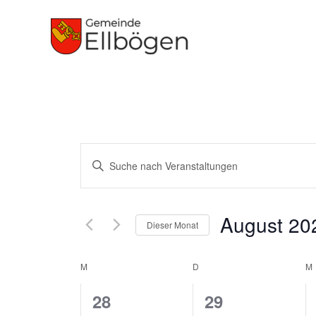
Zum
Inhalt
springen
MONTAG
DIENSTAG
Veranstaltungen
Veranstaltungen
Bitte
Suche
Schlüsselwort
und
eingeben.
Ansichten,
August 20
Suche
Dieser Monat
Navigation
nach
Datum
Veranstaltungen
M
D
wählen.
M
Kalender
Schlüsselwort.
von
0
0
28
29
Veranstaltungen