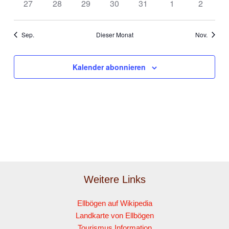
0
0
0
0
0
0
0
27
28
29
30
31
1
2
Veranstaltungen
Veranstaltungen
Veranstaltungen
Veranstaltungen
Veranstaltungen
Veranstaltungen
Veranst
Sep.
Dieser Monat
Nov.
Kalender abonnieren
Weitere Links
Ellbögen auf Wikipedia
Landkarte von Ellbögen
Tourismus Information