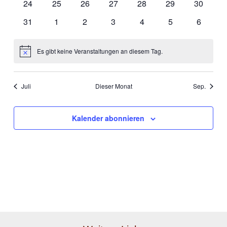
0
0
0
0
0
0
0
24
25
26
27
28
29
30
Veranstaltungen
Veranstaltungen
Veranstaltungen
Veranstaltungen
Veranstaltungen
Veranstaltungen
Veransta
0
0
0
0
0
0
0
31
1
2
3
4
5
6
Veranstaltungen
Veranstaltungen
Veranstaltungen
Veranstaltungen
Veranstaltungen
Veranstaltungen
Veranst
Es gibt keine Veranstaltungen an diesem Tag.
Hinweis
Juli
Dieser Monat
Sep.
Kalender abonnieren