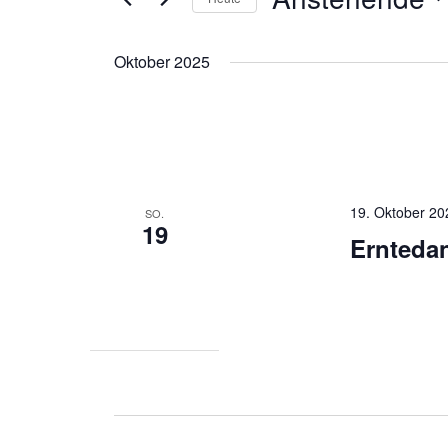
Navigation
nach
Datum
Veranstaltungen
wählen.
Oktober 2025
Schlüsselwort.
19. Oktober 20
SO.
19
Erntedan