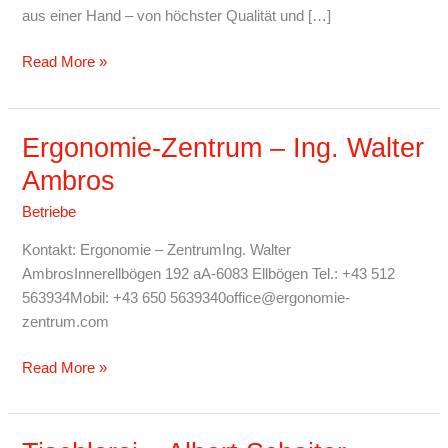
aus einer Hand – von höchster Qualität und […]
Read More »
Ergonomie-Zentrum – Ing. Walter
Ergonomie-
Zentrum
Ambros
–
Betriebe
Ing.
Walter
Kontakt: Ergonomie – ZentrumIng. Walter
Ambros
AmbrosInnerellbögen 192 aA-6083 Ellbögen Tel.: +43 512
563934Mobil: +43 650 5639340office@ergonomie-
zentrum.com
Read More »
Tischlerei