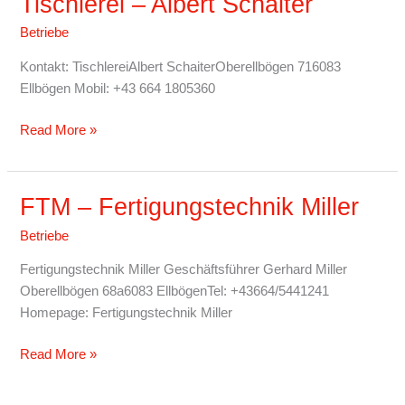
Tischlerei – Albert Schaiter
–
Betriebe
Albert
Schaiter
Kontakt: TischlereiAlbert SchaiterOberellbögen 716083
Ellbögen Mobil: +43 664 1805360
Read More »
FTM – Fertigungstechnik Miller
FTM
–
Betriebe
Fertigungstechnik
Miller
Fertigungstechnik Miller Geschäftsführer Gerhard Miller
Oberellbögen 68a6083 EllbögenTel: +43664/5441241
Homepage: Fertigungstechnik Miller
Read More »