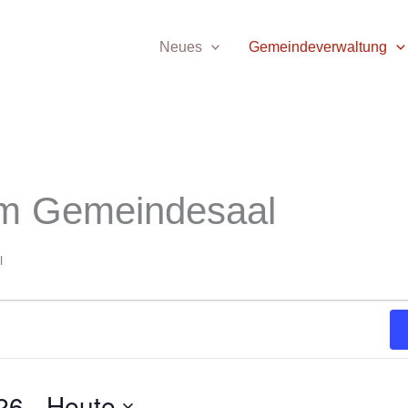
Neues
Gemeindeverwaltung
im Gemeindesaal
l
26
 - 
Heute