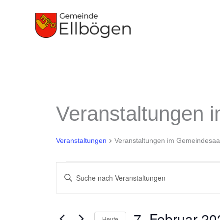
Zum
Inhalt
springen
Veranstaltungen 
Veranstaltungen
Veranstaltungen
Veranstaltungen im Gemeindesaa
Veranstaltungen
Bitte
Suche
Schlüsselwort
und
eingeben.
Ansichten,
7. Februar 20
Suche
Heute