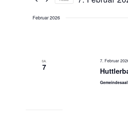
Navigation
nach
Datum
Veranstaltungen
wählen.
Februar 2026
Schlüsselwort.
7. Februar 202
SA.
7
Huttlerb
Gemeindesaal