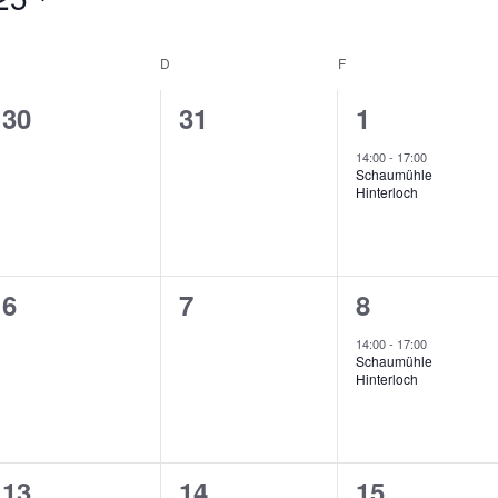
D
F
0
0
1
30
31
1
en,
Veranstaltungen,
Veranstaltungen,
Veranstalt
14:00
-
17:00
Schaumühle
Hinterloch
0
0
1
6
7
8
en,
Veranstaltungen,
Veranstaltungen,
Veranstalt
14:00
-
17:00
Schaumühle
Hinterloch
0
0
0
13
14
15