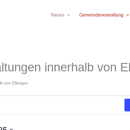
Neues
Gemeindeverwaltung
MITTWOCH
DONNERSTAG
FREITAG
ltungen innerhalb von E
lb von Ellbögen
25