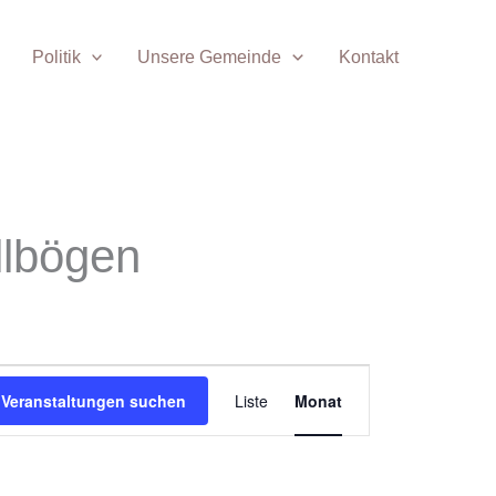
Politik
Unsere Gemeinde
Kontakt
SAMSTAG
SONNTAG
llbögen
Veranstaltung
Veranstaltungen suchen
Liste
Monat
Ansichten-
Navigation