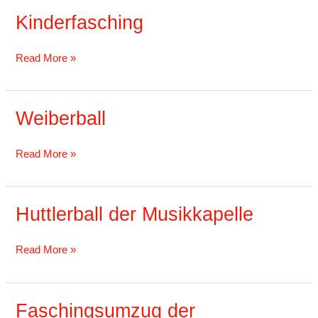
Kinderfasching
Kinderfasching
Read More »
Weiberball
Weiberball
Read More »
Huttlerball der Musikkapelle
Huttlerball
der
Musikkapelle
Read More »
Faschingsumzug der
Faschingsumzug