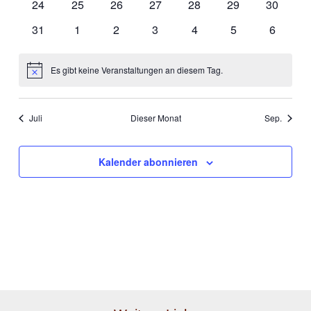
0
0
0
0
0
0
0
24
25
26
27
28
29
30
Veranstaltungen
Veranstaltungen
Veranstaltungen
Veranstaltungen
Veranstaltungen
Veranstaltungen
Veransta
0
0
0
0
0
0
0
31
1
2
3
4
5
6
Veranstaltungen
Veranstaltungen
Veranstaltungen
Veranstaltungen
Veranstaltungen
Veranstaltungen
Veranst
Es gibt keine Veranstaltungen an diesem Tag.
Hinweis
Juli
Dieser Monat
Sep.
Kalender abonnieren