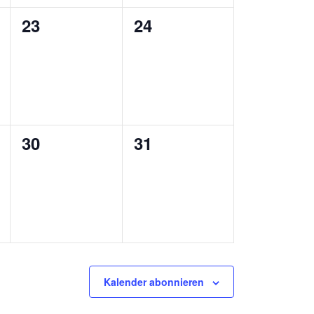
0
0
23
24
ungen,
Veranstaltungen,
Veranstaltungen,
0
0
30
31
ungen,
Veranstaltungen,
Veranstaltungen,
Kalender abonnieren