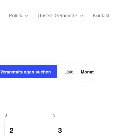
Politik
Unsere Gemeinde
Kontakt
SAMSTAG
SONNTAG
Veranstaltung
Veranstaltungen suchen
Liste
Monat
Ansichten-
Navigation
S
S
1
0
2
3