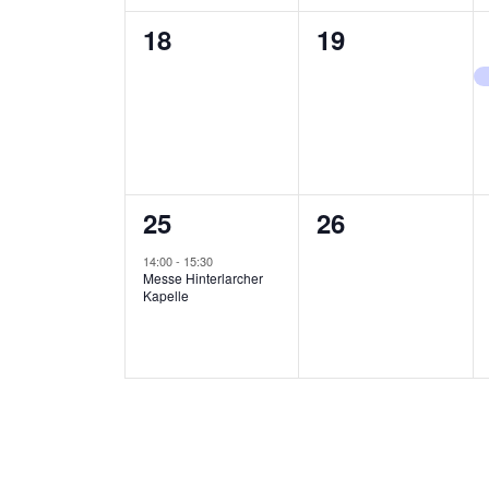
0
0
18
19
Veranstaltungen,
Veranstaltung
1
0
25
26
Veranstaltung,
Veranstaltung
14:00
-
15:30
Messe Hinterlarcher
Kapelle