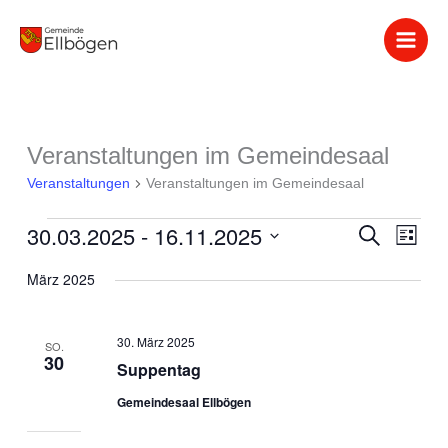
Zum
Inhalt
springen
Veranstaltungen im Gemeindesaal
Veranstaltungen
Veranstaltungen
Veranstaltungen im Gemeindesaal
30.03.2025
 - 
16.11.2025
Veranstaltung
Suche
Verans
Liste
Suche
Ansich
Datum
März 2025
und
Naviga
wählen.
Ansichten,
Navigation
30. März 2025
SO.
30
Suppentag
Gemeindesaal Ellbögen