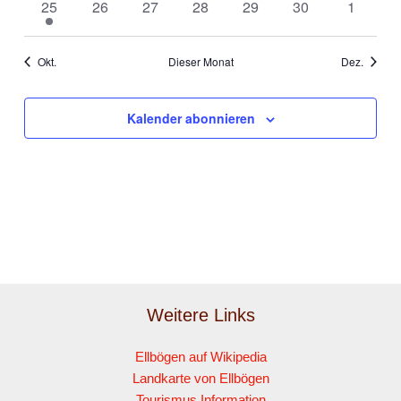
1
0
0
0
0
0
0
25
26
27
28
29
30
1
Veranstaltung
Veranstaltungen
Veranstaltungen
Veranstaltungen
Veranstaltungen
Veranstaltungen
Veranst
Okt.
Dieser Monat
Dez.
Kalender abonnieren
Weitere Links
Ellbögen auf Wikipedia
Landkarte von Ellbögen
Tourismus Information