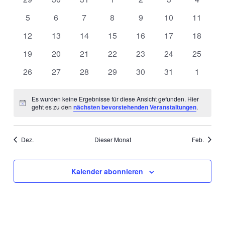
Veranstaltungen
Navigation
Veranstaltungen
Veranstaltungen
Veranstaltungen
Veranstaltungen
Veranstaltungen
Veranstaltungen
Veranst
0
0
0
0
0
0
0
5
6
7
8
9
10
11
Veranstaltungen
Veranstaltungen
Veranstaltungen
Veranstaltungen
Veranstaltungen
Veranstaltungen
Veransta
0
0
0
0
0
0
0
12
13
14
15
16
17
18
Veranstaltungen
Veranstaltungen
Veranstaltungen
Veranstaltungen
Veranstaltungen
Veranstaltungen
Veransta
0
0
0
0
0
0
0
19
20
21
22
23
24
25
Veranstaltungen
Veranstaltungen
Veranstaltungen
Veranstaltungen
Veranstaltungen
Veranstaltungen
Veransta
0
0
0
0
0
0
0
26
27
28
29
30
31
1
Veranstaltungen
Veranstaltungen
Veranstaltungen
Veranstaltungen
Veranstaltungen
Veranstaltungen
Veranst
Es wurden keine Ergebnisse für diese Ansicht gefunden. Hier
Hinweis
geht es zu den
nächsten bevorstehenden Veranstaltungen
.
Dez.
Dieser Monat
Feb.
Kalender abonnieren