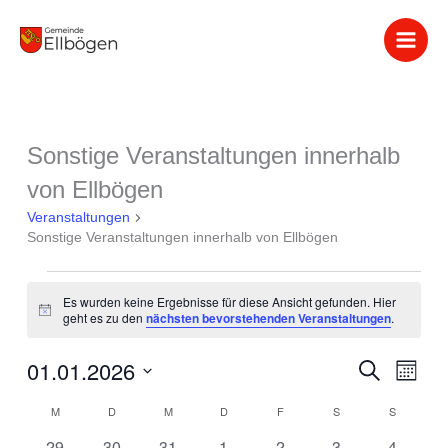
Zum
Inhalt
springen
MONTAG
DIENSTAG
MITTWOCH
DONNERSTAG
FREITAG
SAMSTAG
SONNTA
Sonstige Veranstaltungen innerhalb
Veranstaltungen
von Ellbögen
Veranstaltungen
Sonstige Veranstaltungen innerhalb von Ellbögen
Es wurden keine Ergebnisse für diese Ansicht gefunden. Hier
Hinweis
geht es zu den
nächsten bevorstehenden Veranstaltungen
.
01.01.2026
Veranstaltung
Suche
Verans
Monat
Suche
Ansich
Datum
M
D
M
D
F
S
S
Kalender
und
Naviga
wählen.
von
Ansichten,
0
0
0
0
0
0
0
29
30
31
1
2
3
4