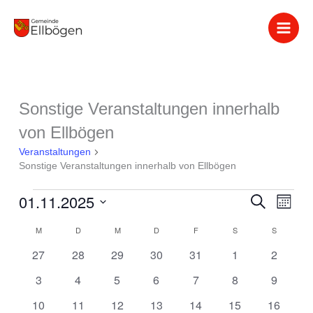
Zum
Inhalt
springen
MONTAG
DIENSTAG
MITTWOCH
DONNERSTAG
FREITAG
SAMSTAG
SONNTA
Sonstige Veranstaltungen innerhalb
Veranstaltungen
von Ellbögen
Veranstaltungen
Sonstige Veranstaltungen innerhalb von Ellbögen
01.11.2025
Veranstaltung
Suche
Verans
Monat
Suche
Ansich
Datum
M
D
M
D
F
S
S
Kalender
und
Naviga
wählen.
von
Ansichten,
0
0
0
0
0
0
0
27
28
29
30
31
1
2
Veranstaltungen
Navigation
Veranstaltungen
Veranstaltungen
Veranstaltungen
Veranstaltungen
Veranstaltungen
Veranstaltungen
Veranst
0
0
0
0
0
0
0
3
4
5
6
7
8
9
Veranstaltungen
Veranstaltungen
Veranstaltungen
Veranstaltungen
Veranstaltungen
Veranstaltungen
Veranst
0
1
0
0
0
0
0
10
11
12
13
14
15
16