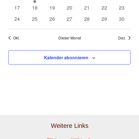
Veranstaltungen
Veranstaltung
Veranstaltungen
Veranstaltungen
Veranstaltungen
Veranstaltungen
Veransta
0
0
0
0
0
0
0
17
18
19
20
21
22
23
Veranstaltungen
Veranstaltungen
Veranstaltungen
Veranstaltungen
Veranstaltungen
Veranstaltungen
Veransta
0
0
0
0
0
0
0
24
25
26
27
28
29
30
Veranstaltungen
Veranstaltungen
Veranstaltungen
Veranstaltungen
Veranstaltungen
Veranstaltungen
Veransta
Okt.
Dieser Monat
Dez.
Kalender abonnieren
Weitere Links