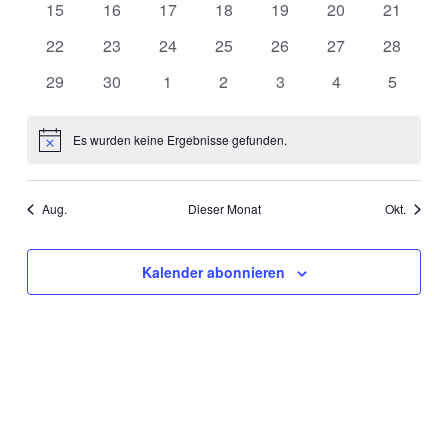
0
0
0
0
0
0
0
15
16
17
18
19
20
21
Veranstaltungen
Veranstaltungen
Veranstaltungen
Veranstaltungen
Veranstaltungen
Veranstaltungen
Veransta
0
0
0
0
0
0
0
22
23
24
25
26
27
28
Veranstaltungen
Veranstaltungen
Veranstaltungen
Veranstaltungen
Veranstaltungen
Veranstaltungen
Veransta
0
0
0
0
0
0
0
29
30
1
2
3
4
5
Veranstaltungen
Veranstaltungen
Veranstaltungen
Veranstaltungen
Veranstaltungen
Veranstaltungen
Veranst
Es wurden keine Ergebnisse gefunden.
Hinweis
Aug.
Dieser Monat
Okt.
Kalender abonnieren