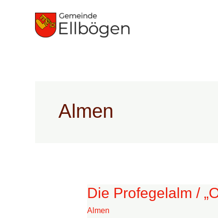
Zum
Inhalt
springen
Almen
Die Profegelalm / 
Die
Profegelalm
Almen
/