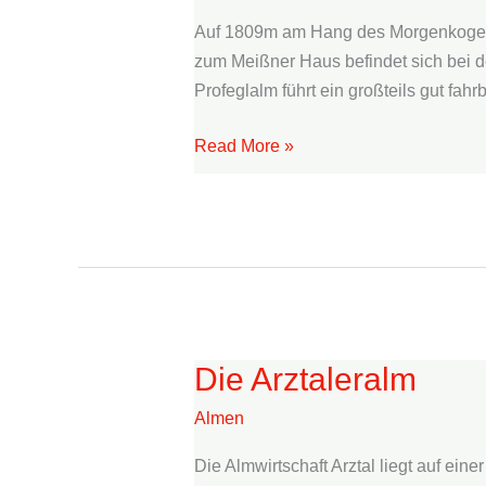
„Ochsenalm“
Auf 1809m am Hang des Morgenkogels
zum Meißner Haus befindet sich bei de
Profeglalm führt ein großteils gut fah
Read More »
Die Arztaleralm
Die
Arztaleralm
Almen
Die Almwirtschaft Arztal liegt auf ei