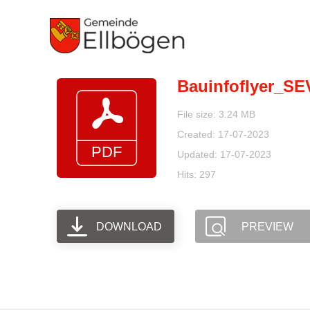
Zum
Inhalt
springen
Bauinfoflyer_SE
File size: 3.24 MB
Created: 17-07-2023
Updated: 17-07-2023
Hits: 297
DOWNLOAD
PREVIEW