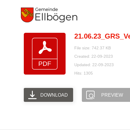
Zum
Inhalt
springen
21.06.23_GRS_V
File size: 742.37 KB
Created: 22-09-2023
Updated: 22-09-2023
Hits: 1305
DOWNLOAD
PREVIEW