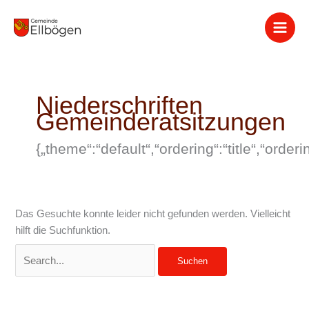
Zum
Suchen
Inhalt
nach:
springen
Niederschriften
Gemeinderatsitzungen
{„theme“:“default“,“ordering“:“title“,“orde
Das Gesuchte konnte leider nicht gefunden werden. Vielleicht
hilft die Suchfunktion.