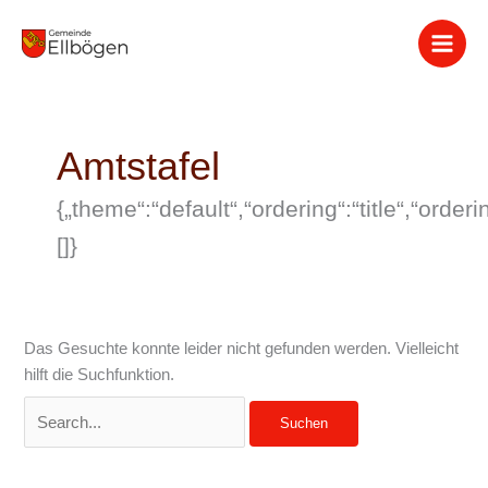
Zum
Suchen
Inhalt
nach:
springen
Amtstafel
{„theme“:“default“,“ordering“:“title“,“ord
[]}
Das Gesuchte konnte leider nicht gefunden werden. Vielleicht
hilft die Suchfunktion.