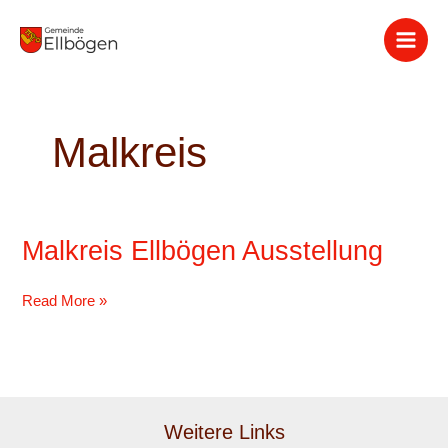
Zum
Inhalt
springen
Malkreis
Malkreis Ellbögen Ausstellung
Malkreis
Ellbögen
Ausstellung
Read More »
Weitere Links