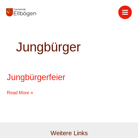
Zum
Inhalt
springen
Jungbürger
Jungbürgerfeier
Jungbürgerfeier
Read More »
Weitere Links