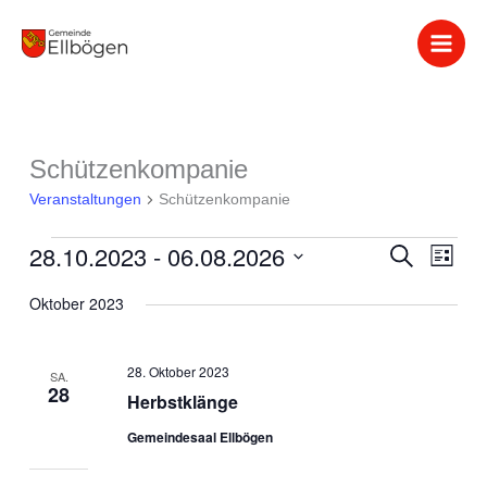
Zum
Inhalt
springen
Schützenkompanie
Veranstaltungen
Veranstaltungen
Schützenkompanie
28.10.2023
 - 
06.08.2026
Veranstaltung
Suche
Verans
Liste
Suche
Ansich
Datum
Oktober 2023
und
Naviga
wählen.
Ansichten,
Navigation
28. Oktober 2023
SA.
28
Herbstklänge
Gemeindesaal Ellbögen