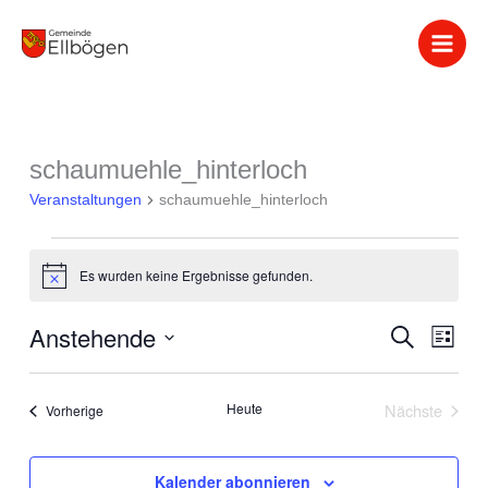
Zum
Inhalt
springen
schaumuehle_hinterloch
Veranstaltungen
Veranstaltungen
schaumuehle_hinterloch
Es wurden keine Ergebnisse gefunden.
Hinweis
Anstehende
Veranstaltung
Suche
Verans
Liste
Suche
Ansich
Datum
und
Naviga
wählen.
Heute
Nächste
Veranstaltungen
Vorherige
Ansichten,
Veranstalt
Navigation
Kalender abonnieren