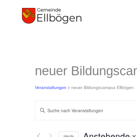
Zum
Inhalt
springen
neuer Bildungsca
Veranstaltungen
neuer Bildungscampus Ellbögen
Veranstaltungen
Bitte
Suche
Schlüsselwort
und
eingeben.
Ansichten,
Anstehende
Suche
Heute