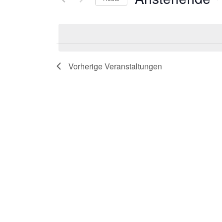
Navigation
nach
Datum
Veranstaltungen
wählen.
Schlüsselwort.
Vorherige
Veranstaltungen