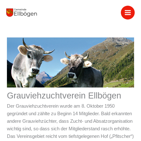
Zum
Inhalt
springen
Grauviehzuchtverein Ellbögen
Der Grauviehzuchtverein wurde am 8. Oktober 1950
gegründet und zählte zu Beginn 14 Mitglieder. Bald erkannten
andere Grauviehzüchter, dass Zucht- und Absatzorganisation
wichtig sind, so dass sich der Mitgliederstand rasch erhöhte.
Das Vereinsgebiet reicht vom tiefstgelegenen Hof („Pfitscher“)