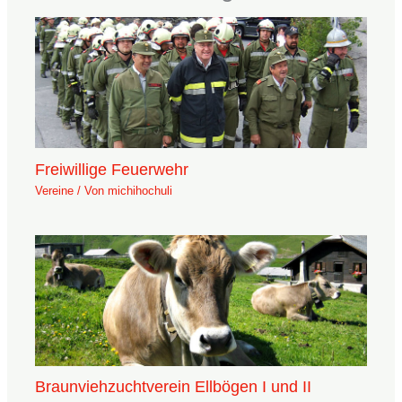
Freiwillige Feuerwehr
Vereine
/ Von
michihochuli
Braunviehzuchtverein Ellbögen I und II