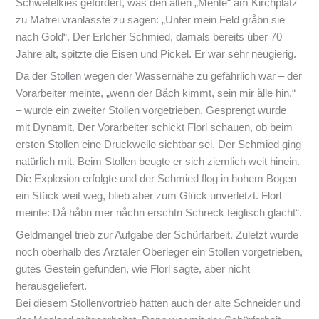
Schwefelkies gefördert, was den alten „Mente“ am Kirchplatz
zu Matrei vranlasste zu sagen: „Unter mein Feld gråbn sie
nach Gold“. Der Erlcher Schmied, damals bereits über 70
Jahre alt, spitzte die Eisen und Pickel. Er war sehr neugierig.
Da der Stollen wegen der Wassernähe zu gefährlich war – der
Vorarbeiter meinte, „wenn der Båch kimmt, sein mir ålle hin.“
– wurde ein zweiter Stollen vorgetrieben. Gesprengt wurde
mit Dynamit. Der Vorarbeiter schickt Florl schauen, ob beim
ersten Stollen eine Druckwelle sichtbar sei. Der Schmied ging
natürlich mit. Beim Stollen beugte er sich ziemlich weit hinein.
Die Explosion erfolgte und der Schmied flog in hohem Bogen
ein Stück weit weg, blieb aber zum Glück unverletzt. Florl
meinte: Då håbn mer nåchn erschtn Schreck teiglisch glacht“.
Geldmangel trieb zur Aufgabe der Schürfarbeit. Zuletzt wurde
noch oberhalb des Arztaler Oberleger ein Stollen vorgetrieben,
gutes Gestein gefunden, wie Florl sagte, aber nicht
herausgeliefert.
Bei diesem Stollenvortrieb hatten auch der alte Schneider und