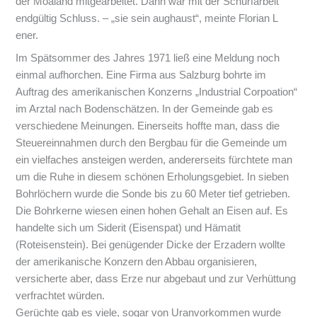
der Moaland mitgearbeitet. Dann war mit der Schürfarbeit
endgültig Schluss. – „sie sein aughaust“, meinte Florian L
ener.
Im Spätsommer des Jahres 1971 ließ eine Meldung noch
einmal aufhorchen. Eine Firma aus Salzburg bohrte im
Auftrag des amerikanischen Konzerns „Industrial Corpoation“
im Arztal nach Bodenschätzen. In der Gemeinde gab es
verschiedene Meinungen. Einerseits hoffte man, dass die
Steuereinnahmen durch den Bergbau für die Gemeinde um
ein vielfaches ansteigen werden, andererseits fürchtete man
um die Ruhe in diesem schönen Erholungsgebiet. In sieben
Bohrlöchern wurde die Sonde bis zu 60 Meter tief getrieben.
Die Bohrkerne wiesen einen hohen Gehalt an Eisen auf. Es
handelte sich um Siderit (Eisenspat) und Hämatit
(Roteisenstein). Bei genügender Dicke der Erzadern wollte
der amerikanische Konzern den Abbau organisieren,
versicherte aber, dass Erze nur abgebaut und zur Verhüttung
verfrachtet würden.
Gerüchte gab es viele, sogar von Uranvorkommen wurde