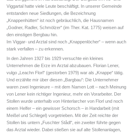
Viggartal hatte viele Leute beschäftigt. In unserer Gemeinde
entstanden neue Siedlungen, die Bezeichnung
„Knappenhütten“ ist noch gebräuchlich, die Hausnamen
„Godner, Radler, Schmölzer“ (im Ther. Kat. 1775) weisen auf
den einstigen Bergbau hin.
Im Viggar- und Arztal sind noch „Knappenlöcher“ – wenn auch
stark verfallen – zu erkennen.
In den Jahren 1927 bis 1929 versuchte ein kleines
Unternehmen die Erze im Arztal abzubauen. Florian Lener,
vulgo „Leachn Florl“ (gestorben 1979) war als „Knappe“ tätig.
Und erzählte mir über diesen „Bargbau“: Die Unternehmer
waren zwei Ingenieure – mit dem Namen Lott – nach Meinung
von Lener kein richtiger Ingenieur, mehr ein Vorarbeiter. Der
Stollen wurde unterhalb von Hinterlarcher von Florl und noch
einem Helfer – ein gewisser Schorsch – in Handarbeit (mit
Meißel und Schlegel) vorgetrieben. Mit der Zeit reichte der
Stollen bis untern „Fuschter Stådl“, ein zweiter führte gegen
das Arztal wieder. Dabei stießen sie auf alte Stollenanlagen,