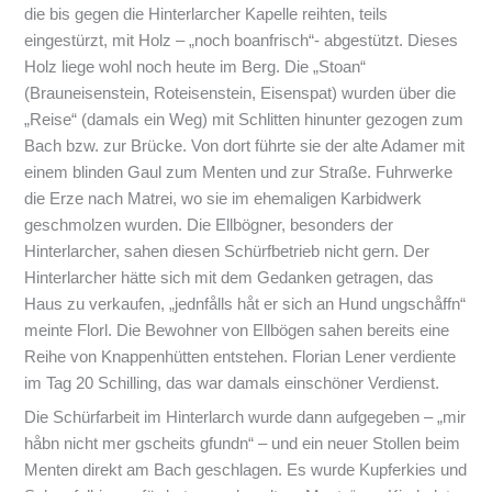
die bis gegen die Hinterlarcher Kapelle reihten, teils
eingestürzt, mit Holz – „noch boanfrisch“- abgestützt. Dieses
Holz liege wohl noch heute im Berg. Die „Stoan“
(Brauneisenstein, Roteisenstein, Eisenspat) wurden über die
„Reise“ (damals ein Weg) mit Schlitten hinunter gezogen zum
Bach bzw. zur Brücke. Von dort führte sie der alte Adamer mit
einem blinden Gaul zum Menten und zur Straße. Fuhrwerke
die Erze nach Matrei, wo sie im ehemaligen Karbidwerk
geschmolzen wurden. Die Ellbögner, besonders der
Hinterlarcher, sahen diesen Schürfbetrieb nicht gern. Der
Hinterlarcher hätte sich mit dem Gedanken getragen, das
Haus zu verkaufen, „jednfålls håt er sich an Hund ungschåffn“
meinte Florl. Die Bewohner von Ellbögen sahen bereits eine
Reihe von Knappenhütten entstehen. Florian Lener verdiente
im Tag 20 Schilling, das war damals einschöner Verdienst.
Die Schürfarbeit im Hinterlarch wurde dann aufgegeben – „mir
håbn nicht mer gscheits gfundn“ – und ein neuer Stollen beim
Menten direkt am Bach geschlagen. Es wurde Kupferkies und