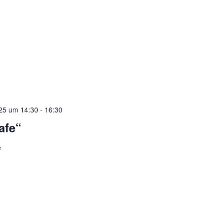
025 um 14:30
-
16:30
afe“
e