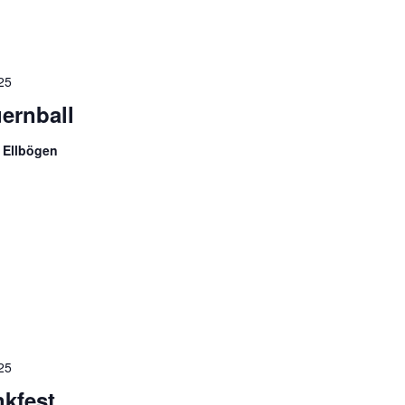
25
ernball
 Ellbögen
25
kfest