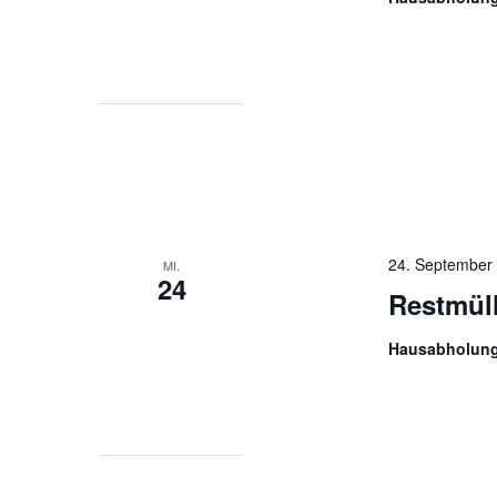
24. September
MI.
24
Restmül
Hausabholun