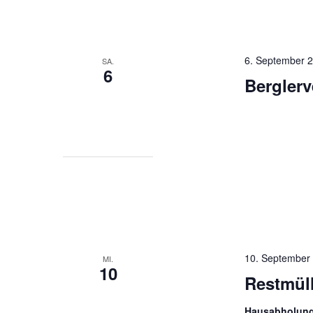
6. September 
SA.
6
Berglerv
10. September
MI.
10
Restmül
Hausabholun