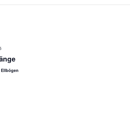
5
länge
 Ellbögen