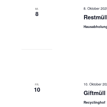
8. Oktober 202
MI.
8
Restmül
Hausabholun
10. Oktober 2
FR.
10
Giftmüll
Recyclinghof