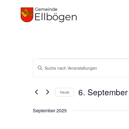
Zum
Inhalt
springen
Veranstaltungen
Veranstaltungen
Bitte
Suche
Schlüsselwort
und
eingeben.
Ansichten,
6. September
Suche
Heute
Navigation
nach
Datum
Veranstaltungen
wählen.
September 2025
Schlüsselwort.