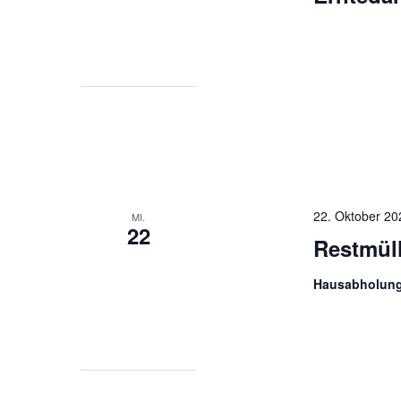
22. Oktober 20
MI.
22
Restmül
Hausabholun