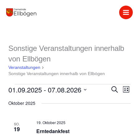
Zum
Inhalt
springen
Sonstige Veranstaltungen innerhalb
Veranstaltungen
von Ellbögen
Veranstaltungen
Sonstige Veranstaltungen innerhalb von Ellbögen
01.09.2025
 - 
07.08.2026
Veranstaltung
Suche
Verans
Liste
Suche
Ansich
Datum
Oktober 2025
und
Naviga
wählen.
Ansichten,
Navigation
19. Oktober 2025
SO.
19
Erntedankfest